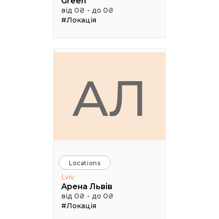
Green
від 0₴ - до 0₴
#Локація
АЛ
Locations
Lviv
Арена Львів
від 0₴ - до 0₴
#Локація