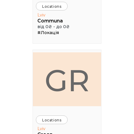
Locations
Lviv
Communa
від 0₴ - до 0₴
#Локація
GR
Locations
Lviv