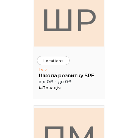
ШР
Locations
Lviv
Школа розвитку SPE
від 0₴ - до 0₴
#Локація
ПМ