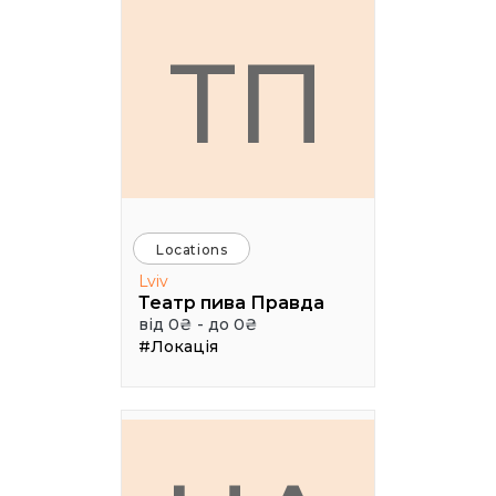
ТП
Locations
Lviv
Театр пива Правда
від 0₴ - до 0₴
#Локація