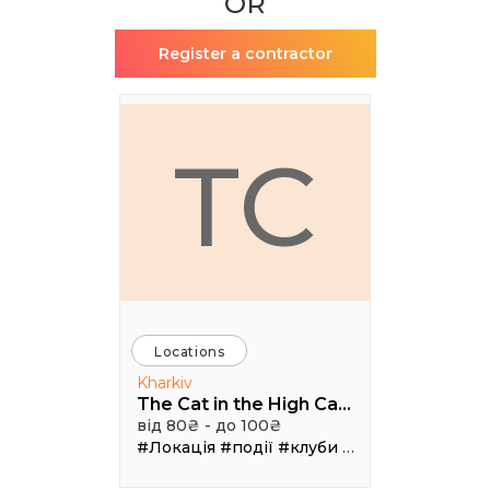
OR
Register a contractor
TC
Locations
Kharkiv
The Cat in the High Castle
від 80₴ - до 100₴
#Локація
#події
#клуби
#Зал