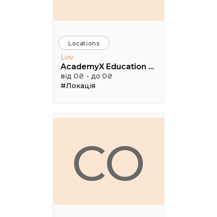
Locations
Lviv
AcademyX Education Hub
від 0₴ - до 0₴
#Локація
CO