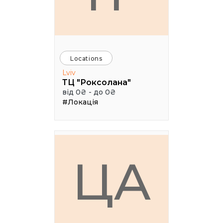
Locations
Lviv
ТЦ "Роксолана"
від 0₴ - до 0₴
#Локація
ЦА