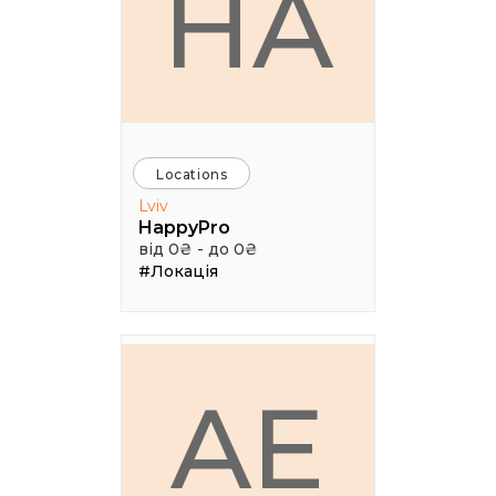
HA
Locations
Lviv
HappyPro
від 0₴ - до 0₴
#Локація
AE