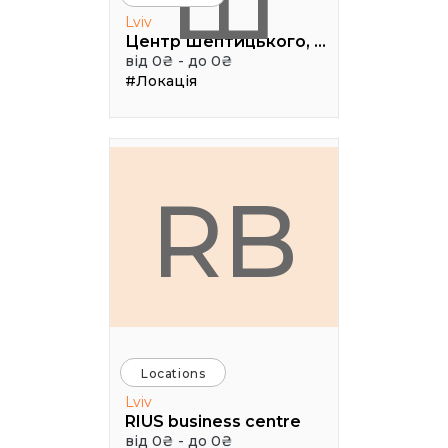
Ш
Lviv
Центр Шептицького, 1 поверх, паркова аудиторія
від 0₴ - до 0₴
#Локація
RB
Locations
Lviv
RIUS business centre
від 0₴ - до 0₴