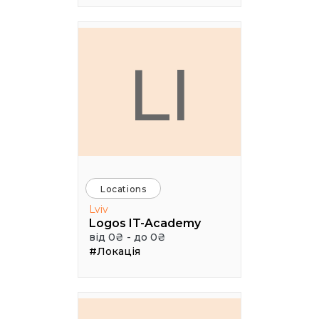
LI
Locations
Lviv
Logos IT-Academy
від 0₴ - до 0₴
#Локація