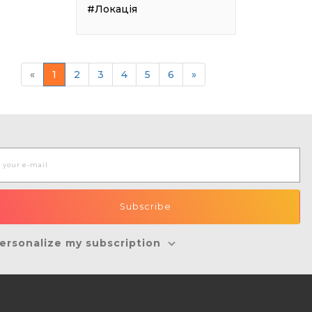
#Локація
«
1
2
3
4
5
6
»
ersonalize my subscription