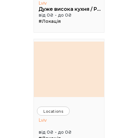
Lviv
Дуже висока кухня / Pretty High Kitchen
від 0₴ - до 0₴
#Локація
Locations
Lviv
від 0₴ - до 0₴