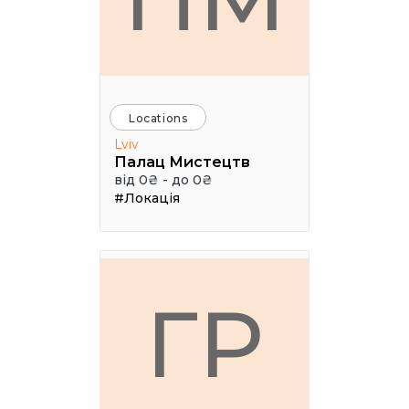
Locations
Lviv
Палац Мистецтв
від 0₴ - до 0₴
#Локація
ГР