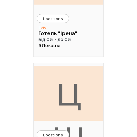
Locations
Lviv
Готель "Ірена"
від 0₴ - до 0₴
#Локація
Ц
Locations