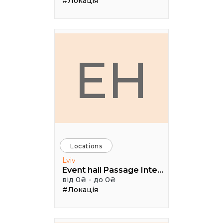
#Локація
EH
Locations
Lviv
Event hall Passage Interdit
від 0₴ - до 0₴
#Локація