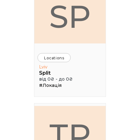
SP
Locations
Lviv
Split
від 0₴ - до 0₴
#Локація
ТР