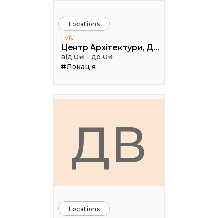
Locations
Lviv
Центр Архітектури, Дизайну та Урбаністики Порохова ВЕЖА
від 0₴ - до 0₴
#Локація
ДВ
Locations