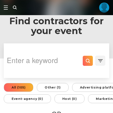
Find contractors for
your event
All (105)
Other (1)
Advertising platf
Event-agency (0)
Host (0)
Marketin