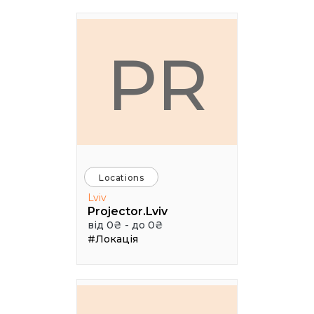
PR
Locations
Lviv
Projector.Lviv
від 0₴ - до 0₴
#Локація